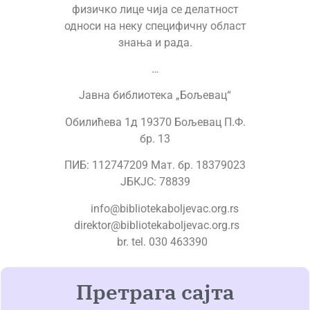
физичко лице чија се делатност
односи на неку специфичну област
знања и рада.
…
Јавна библиотека „Бољевац“
Обилићева 1д 19370 Бољевац П.Ф.
бр. 13
ПИБ: 112747209 Мат. бр. 18379023
ЈБКЈС: 78839
info@bibliotekaboljevac.org.rs
direktor@bibliotekaboljevac.org.rs
br. tel. 030 463390
Претрага сајта