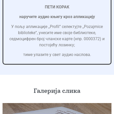
ПЕТИ КОРАК
наручите аудио књигу кроз апликацију
У пољу апликације „Profil“ селектујте „Pozajmice
biblioteke“, унесите име своје библиотеке,
седмоцифрен број чланске карте (нпр. 0000372) и
постојећу лозинку;
тиме улазите у свет аудио наслова.
Галерија слика