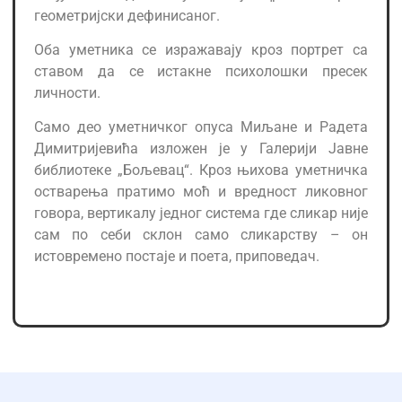
геометријски дефинисаног.
Оба уметника се изражавају кроз портрет са
ставом да се истакне психолошки пресек
личности.
Само део уметничког опуса Миљане и Радета
Димитријевића изложен је у Галерији Јавне
библиотеке „Бољевац“. Кроз њихова уметничка
остварења пратимо моћ и вредност ликовног
говора, вертикалу једног система где сликар није
сам по себи склон само сликарству – он
истовремено постаје и поета, приповедач.