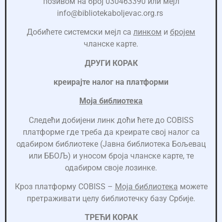
позивом на број 030463390 или мејл
info@bibliotekaboljevac.org.rs
Добићете системски мејл са
линком
и
бројем
чланске карте.
ДРУГИ КОРАК
креирајте налог на платформи
Моја библиотека
Следећи добијени линк доћи ћете до COBISS
платформе где треба да креирате свој налог са
одабиром библиотеке (Јавна библиотека Бољевац
или ББОЉ) и уносом броја чланске карте, те
одабиром своје лозинке.
Кроз платформу COBISS –
Моја библиотека
можете
претраживати целу библиотечку базу Србије.
ТРЕЋИ КОРАК