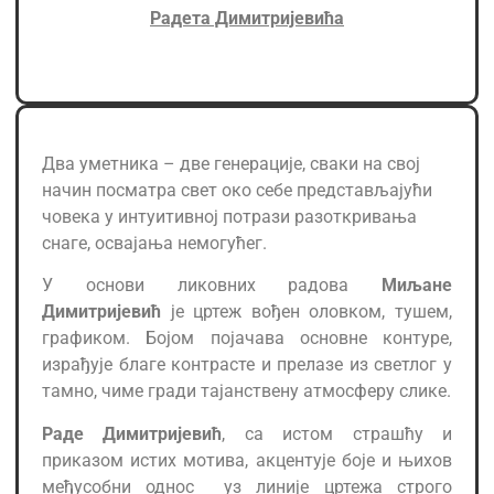
Радета Димитријевића
Два уметника – две генерације, сваки на свој
начин посматра свет око себе представљајући
човека у интуитивној потрази разоткривања
снаге, освајања немогућег.
У основи ликовних радова
Миљане
Димитријевић
је цртеж вођен оловком, тушем,
графиком. Бојом појачава основне контуре,
израђује благе контрасте и прелазе из светлог у
тамно, чиме гради тајанствену атмосферу слике.
Раде Димитријевић
, са истом страшћу и
приказом истих мотива, акцентује боје и њихов
међусобни однос уз линије цртежа строго