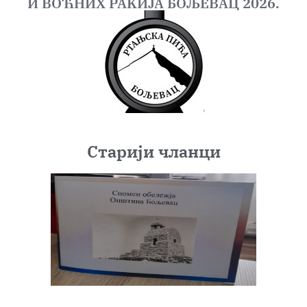
И ВОЋНИХ РАKИЈА БОЉЕВАЦ 2026.
Старији чланци