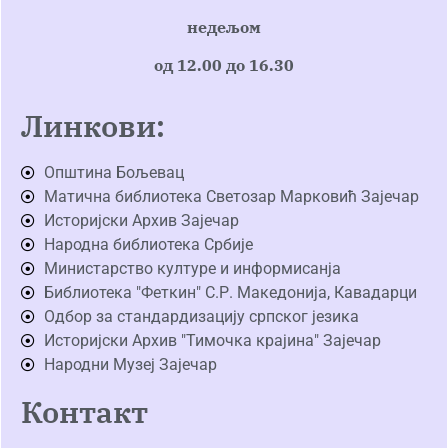
недељом
од 12.00 до 16.30
Линкови:
Општина Бољевац
Матична библиотека Светозар Марковић Зајечар
Историјски Архив Зајечар
Народна библиотека Србије
Министарство културе и информисанја
Библиотека "Феткин" С.Р. Македонија, Кавадарци
Одбор за стандардизацију српског језика
Историјски Архив "Тимочка крајина" Зајечар
Народни Музеј Зајечар
Контакт