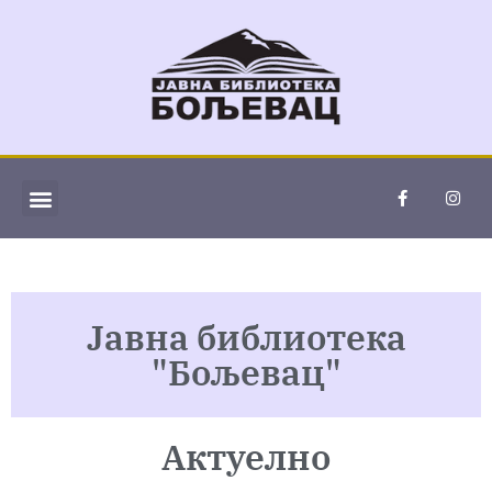
ИНФОРМАТОР О РАДУ
Јавна библиотека
"Бољевац"
Актуелно