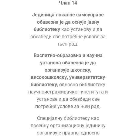
Члан 14
Јединица локалне самоуправе
обавезна је
да оснује јавну
библиотеку
као установу и да
обезбеди све потребне услове за
њен рад.
Васпитно-образовна и научна
установа обавезна је да
организује школску,
високошколску, универзитетску
библиотеку
, односно библиотеку
научноистраживачког института и
установе и да обезбеди све
потребне услове за њен рад.
Специјалну библиотеку као
посебну организациону јединицу
организује правно, односно