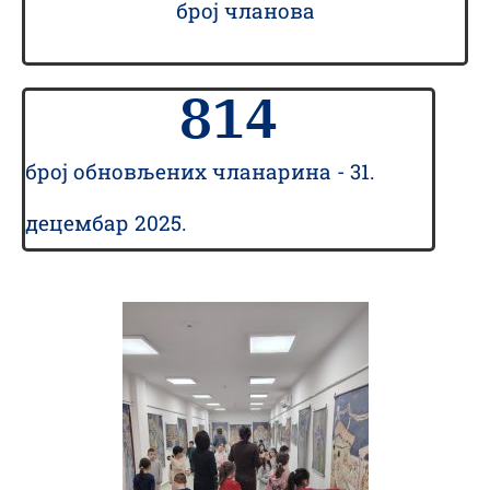
број чланова
814
број обновљених чланарина - 31.
децембар 2025.