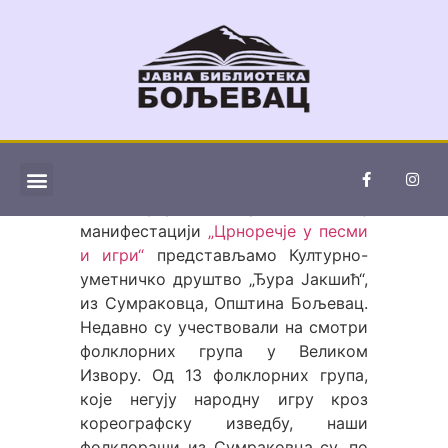
ИНФОРМАТОР О РАДУ
У сусрет традиционалној
манифестацији
„Црноречје у песми
и игри“
представљамо Културно-
уметничко друштво „Ђура Јакшић“,
из Сумраковца, Општина Бољевац.
Недавно су учествовали на смотри
фолклорних група у Великом
Извору. Од 13 фолклорних група,
које негују народну игру кроз
кореографску изведбу, наши
фолклораши из Сумраковца су, по