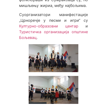
мишљењу жириа, међу најбољима.
Суорганизатори манифестације
„Црноречје у песми и игри“ су
Културно-образовни центар
и
Туристичка организација општине
Бољевац
.