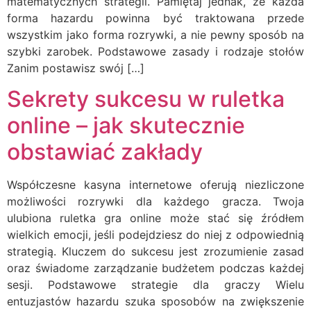
matematycznych strategii. Pamiętaj jednak, że każda
forma hazardu powinna być traktowana przede
wszystkim jako forma rozrywki, a nie pewny sposób na
szybki zarobek. Podstawowe zasady i rodzaje stołów
Zanim postawisz swój […]
Sekrety sukcesu w ruletka
online – jak skutecznie
obstawiać zakłady
Współczesne kasyna internetowe oferują niezliczone
możliwości rozrywki dla każdego gracza. Twoja
ulubiona ruletka gra online może stać się źródłem
wielkich emocji, jeśli podejdziesz do niej z odpowiednią
strategią. Kluczem do sukcesu jest zrozumienie zasad
oraz świadome zarządzanie budżetem podczas każdej
sesji. Podstawowe strategie dla graczy Wielu
entuzjastów hazardu szuka sposobów na zwiększenie