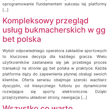
oprogramowanie Fundamentem sukcesu tej platformy
[…]
Kompleksowy przegląd
usług bukmacherskich w gg
bet polska
Wybór odpowiedniego operatora zakładów sportowych
to kluczowa decyzja dla każdego gracza. Wielu
użytkowników zastanawia się jak przebiega proces
transakcji na stronie gg bet polska w praktyce. Każda
platforma dąży do zapewnienia płynnej obsługi swoich
klientów. Oferta serwisu obejmuje szeroki wachlarz
dyscyplin, od klasycznego futbolu po dynamicznie
rozwijające się sporty elektroniczne. Dzięki
przejrzystemu układowi strony, nawigacja […]
Wszystko co warto